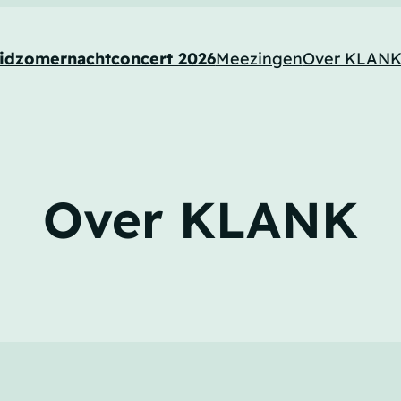
idzomernachtconcert 2026
Meezingen
Over KLAN
Over KLANK