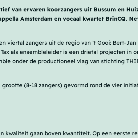
atief van ervaren koorzangers uit Bussum en Hui
 Cappella Amsterdam en vocaal kwartet BrinCQ. N
n viertal zangers uit de regio van ’t Gooi: Bert-Ja
x als ensembleleider is een drietal projecten in o
ble onder de productioneel vlag van stichting THIM
 grootte (8-18 zangers) gevormd rond de vier initi
en kwaliteit gaan boven kwantiteit. Op een eerste r