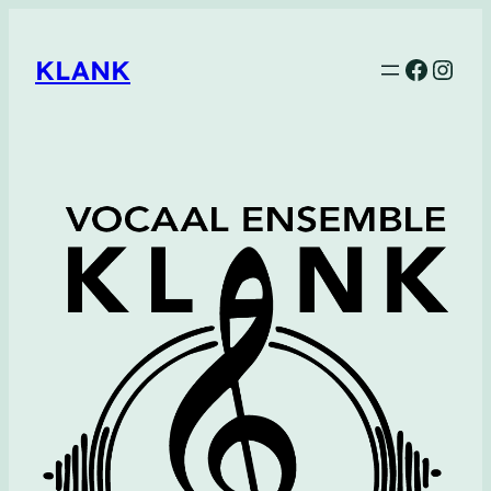
Faceb
Inst
KLANK